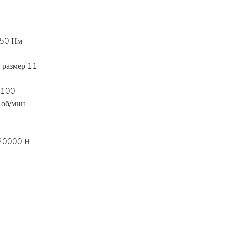
750 Нм
 размер 11
 100
 об/мин
/20000 Н