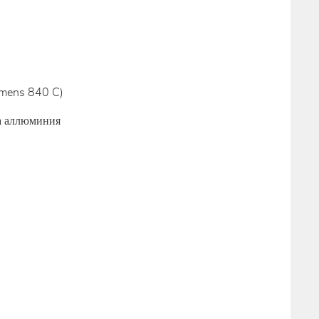
emens 840 C)
а аллюминия