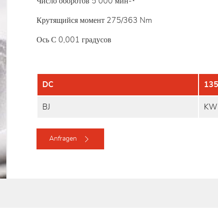
Число оборотов 5 000 мин-¹
Крутящийся момент 275/363 Nm
Ось С 0,001 градусов
DC
13
BJ
KW
Anfragen