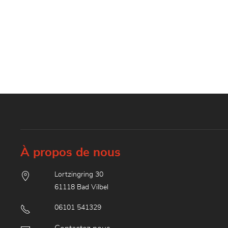
À propos de nous
Lortzingring 30
61118 Bad Vilbel
06101 541329