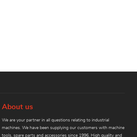
About us
We are your partner in all questions relating to industrial
machines. We have been supplying our customers with machine
tools, spare parts and accessories since 1996. High quality and