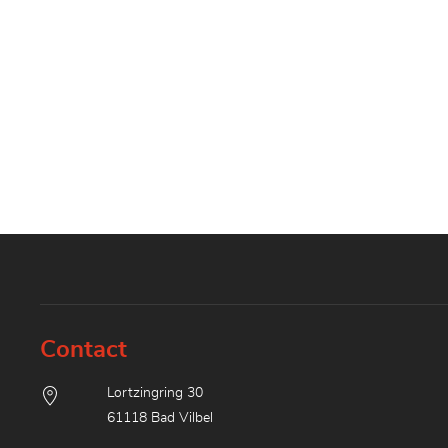
Contact
Lortzingring 30
61118 Bad Vilbel